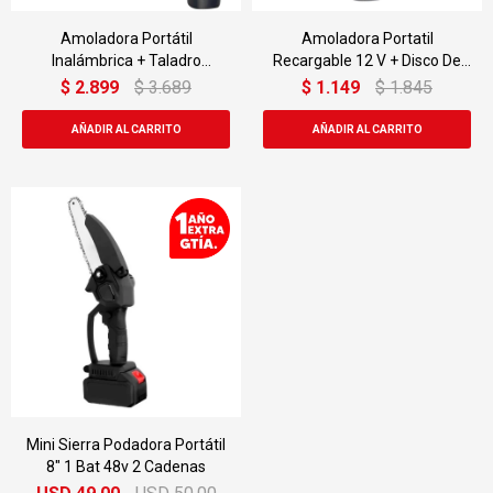
Amoladora Portátil
Amoladora Portatil
Inalámbrica + Taladro
Recargable 12 V + Disco De
Inalámbrico
Respuesto
$
2.899
$
3.689
$
1.149
$
1.845
Mini Sierra Podadora Portátil
8" 1 Bat 48v 2 Cadenas