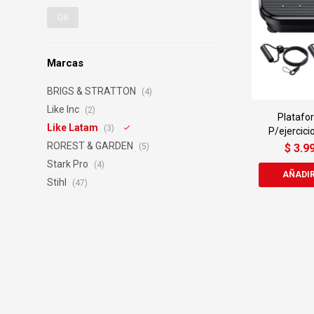
OK
Marcas
BRIGS & STRATTON
(4)
Like Inc
(2)
Platafo
Like Latam
(3)
P/ejercici
ROREST & GARDEN
$
3.9
(5)
Stark Pro
(4)
Stihl
(47)