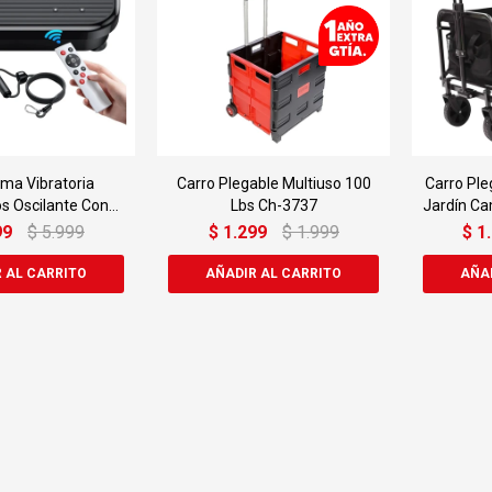
rma Vibratoria
Carro Plegable Multiuso 100
Carro Ple
os Oscilante Con
Lbs Ch-3737
Jardín C
Control
99
$
5.999
$
1.299
$
1.999
$
1