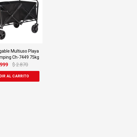
gable Multiuso Playa
amping Ch-7449 75kg
.999
$
2.870