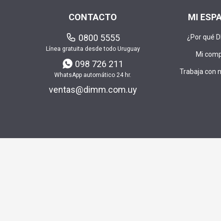
CONTACTO
MI ESP
0800 5555
¿Por qué 
Línea gratuita desde todo Uruguay
Mi com
098 726 211
Trabaja con 
WhatsApp automático 24 hr.
ventas@dimm.com.uy
Envía t