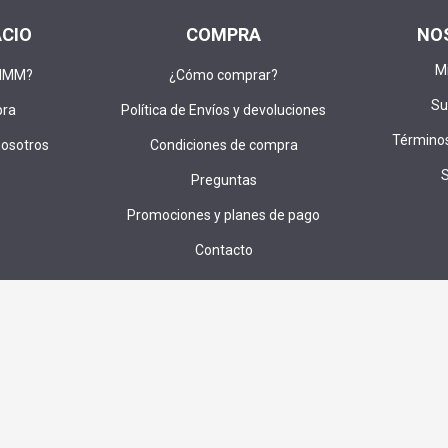
ACIO
COMPRA
NO
M
DIMM?
¿Cómo comprar?
Su
pra
Política de Envíos y devoluciones
Términos
nosotros
Condiciones de compra
Preguntas
Promociones y planes de pago
Contacto
u correo para recibir ofertas,cupones e invitaciones a sorteos exc
SUS