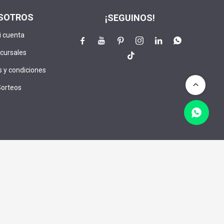
SOTROS
¡SEGUINOS!
i cuenta






cursales

 y condiciones
Sorteos
lusivos:
CRIBIRME