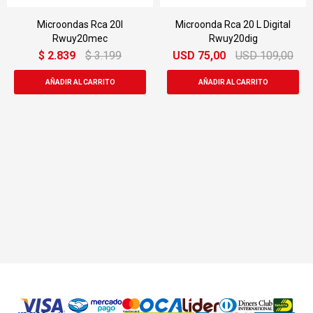
Microondas Rca 20l
Microonda Rca 20 L Digital
Rwuy20mec
Rwuy20dig
$
2.839
$
3.199
USD
75,00
USD
109,00