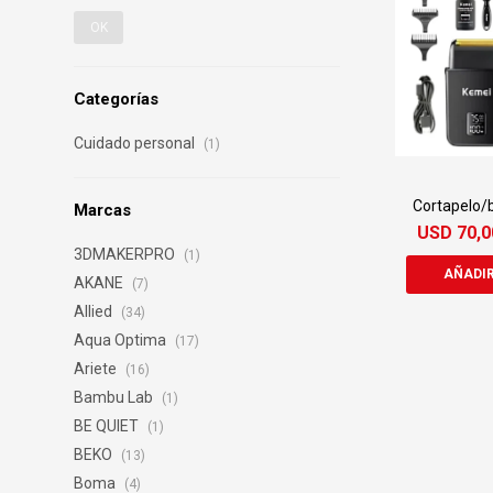
OK
Categorías
Cuidado personal
(1)
Cortapelo/
Marcas
Kem
USD
70,0
3DMAKERPRO
(1)
AKANE
(7)
Allied
(34)
Aqua Optima
(17)
Ariete
(16)
Bambu Lab
(1)
BE QUIET
(1)
BEKO
(13)
Boma
(4)