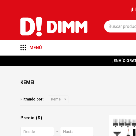
¡L
MENÚ
¡ENVÍO GRAT
KEMEI
Filtrando por:
Kemei
Precio
($)