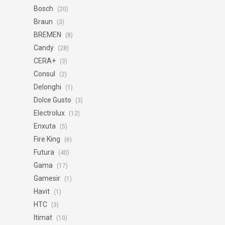
Bosch
(20)
Braun
(3)
BREMEN
(8)
Candy
(28)
CERA+
(3)
Consul
(2)
Delonghi
(1)
Dolce Gusto
(3)
Electrolux
(12)
Enxuta
(5)
Fire King
(6)
Futura
(40)
Gama
(17)
Gamesir
(1)
Havit
(1)
HTC
(3)
Itimat
(10)