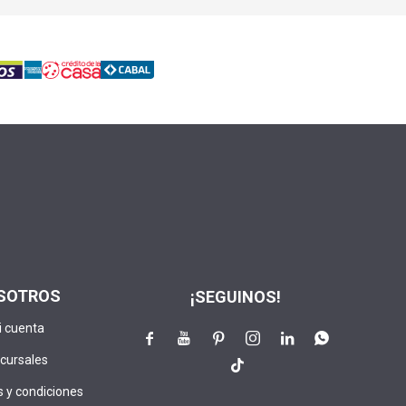
SOTROS
¡SEGUINOS!
i cuenta






cursales

 y condiciones