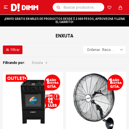

¡ENVÍO GRATIS EN MILES DE PRODUCTOS DESDE $ 2.000 PESOS, APROVECHÁ Y LLENÁ
EL CARRITO!
ENXUTA
Recomendados
Filtrando por:
Enxuta