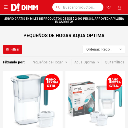

¡ENVÍO GRATIS EN MILES DE PRODUCTOS DESDE $ 2.000 PESOS, APROVECHÁ Y LLENÁ
EL CARRITO!
PEQUEÑOS DE HOGAR AQUA OPTIMA
Recomendados
Filtrando por:
Pequeños de Hogar
Aqua Optima
Quitar filtros