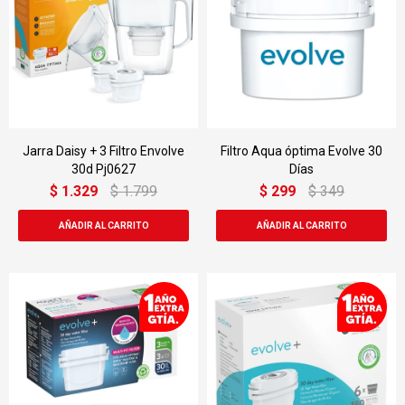
Jarra Daisy + 3 Filtro Envolve
Filtro Aqua óptima Evolve 30
30d Pj0627
Días
$
1.329
$
1.799
$
299
$
349