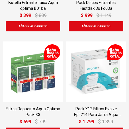
Botella Filtrante Laica Aqua
Pack Discos Filtrantes
óptima B01ba
Fastdisk 3u Fd03a
$
399
$
809
$
999
$
1.149
Filtros Repuesto Aqua Optima
Pack X12 Filtros Evolve
Pack X3
Eps214 Para Jarra Aqua
óptima 30 Días Conu
$
699
$
799
$
1.799
$
1.899