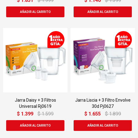
$
1.851
$
1.999
$
1.140
$
1.399
Jarra Daisy + 3 Filtros
Jarra Liscia + 3 Filtro Envolve
Universal Rj0619
30d Pj0627
$
1.399
$
1.599
$
1.655
$
1.899