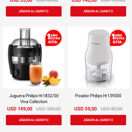
USD
35,00
USD
49,00
USD
143,00
USD
169,00
Juguera Philips Hr1832/00
Picador Philips Hr139300
Viva Collection
USD
149,00
USD
189,00
USD
59,00
USD
89,00