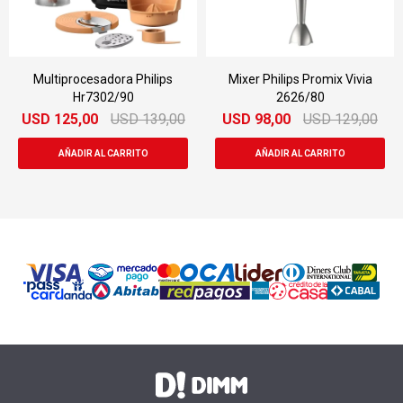
Multiprocesadora Philips
Mixer Philips Promix Vivia
Hr7302/90
2626/80
USD
125,00
USD
139,00
USD
98,00
USD
129,00