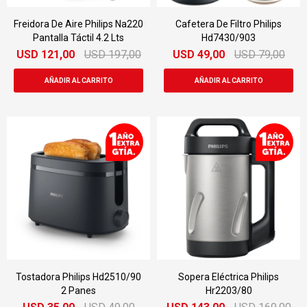
Freidora De Aire Philips Na220
Cafetera De Filtro Philips
Pantalla Táctil 4.2 Lts
Hd7430/903
USD
121,00
USD
197,00
USD
49,00
USD
79,00
Tostadora Philips Hd2510/90
Sopera Eléctrica Philips
2 Panes
Hr2203/80