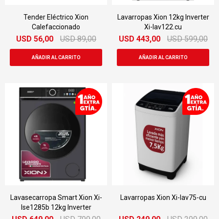
Tender Eléctrico Xion
Lavarropas Xion 12kg Inverter
Calefaccionado
Xi-lav122.cu
USD
56,00
USD
89,00
USD
443,00
USD
599,00
Lavasecarropa Smart Xion Xi-
Lavarropas Xion Xi-lav75-cu
lse1285b 12kg Inverter