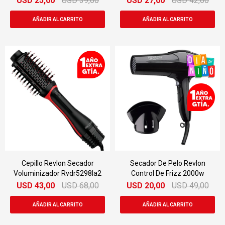
USD
25,00
USD
39,00
USD
27,00
USD
42,00
Cepillo Revlon Secador
Secador De Pelo Revlon
Voluminizador Rvdr5298la2
Control De Frizz 2000w
USD
43,00
USD
68,00
USD
20,00
USD
49,00