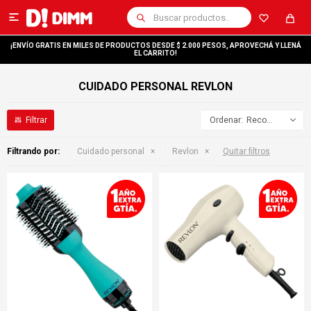

¡ENVÍO GRATIS EN MILES DE PRODUCTOS DESDE $ 2.000 PESOS, APROVECHÁ Y LLENÁ
EL CARRITO!
CUIDADO PERSONAL REVLON
Recomendados
Filtrando por:
Cuidado personal
Revlon
Quitar filtros