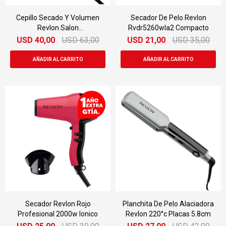
Cepillo Secado Y Volumen
Secador De Pelo Revlon
Revlon Salon
Rvdr5260wla2 Compacto
Rvdr5222teala2av
USD
40,00
USD
63,00
USD
21,00
USD
35,00
Secador Revlon Rojo
Planchita De Pelo Alaciadora
Profesional 2000w Ionico
Revlon 220°c Placas 5.8cm