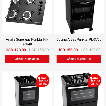
Anafe Supergas Punktal Pk-
Cocina A Gas Punktal Pk-375c
ag848
USD
120,00
USD
159,00
USD
158,00
USD
199,00