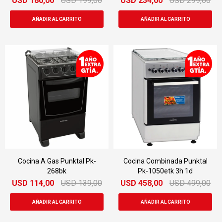
USD
180,00
USD
199,00
USD
234,00
USD
299,00
Cocina A Gas Punktal Pk-
Cocina Combinada Punktal
268bk
Pk-1050etk 3h 1d
USD
114,00
USD
139,00
USD
458,00
USD
499,00