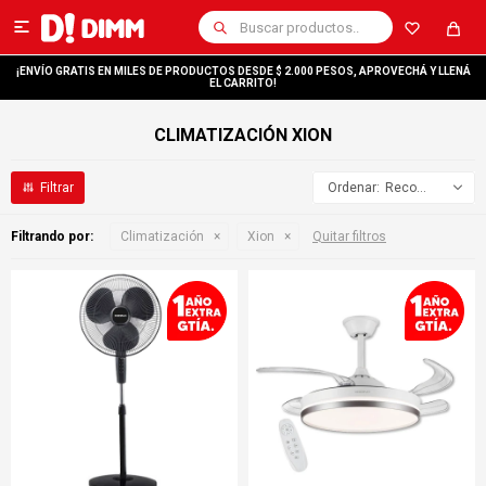

¡ENVÍO GRATIS EN MILES DE PRODUCTOS DESDE $ 2.000 PESOS, APROVECHÁ Y LLENÁ
EL CARRITO!
CLIMATIZACIÓN XION
Recomendados
Filtrando por:
Climatización
Xion
Quitar filtros