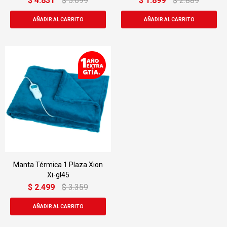
$
4.831
$
5.699
$
1.899
$
2.889
Manta Térmica 1 Plaza Xion
Xi-gl45
$
2.499
$
3.359