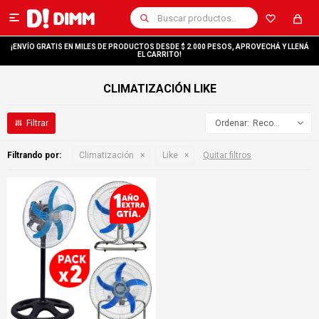

¡ENVÍO GRATIS EN MILES DE PRODUCTOS DESDE $ 2.000 PESOS, APROVECHÁ Y LLENÁ
EL CARRITO!
CLIMATIZACIÓN LIKE
Recomendados
Filtrando por:
Climatización
Like
Quitar filtros