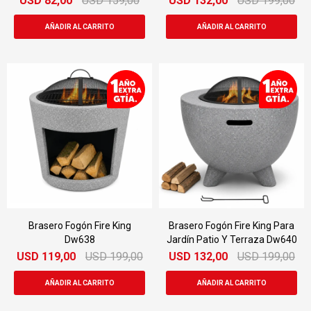
USD
82,00
USD
159,00
USD
132,00
USD
199,00
Brasero Fogón Fire King
Brasero Fogón Fire King Para
Dw638
Jardín Patio Y Terraza Dw640
USD
119,00
USD
199,00
USD
132,00
USD
199,00