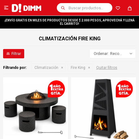

¡ENVÍO GRATIS EN MILES DE PRODUCTOS DESDE $ 2.000 PESOS, APROVECHÁ Y LLENÁ
EL CARRITO!
CLIMATIZACIÓN FIRE KING
Recomendados
Filtrando por:
Climatización
Fire King
Quitar filtros