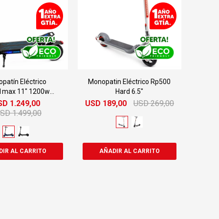
patín Eléctrico
Monopatin Eléctrico Rp500
1max 11" 1200w
Hard 6.5"
0km/h 150kg
SD
1.249,00
USD
189,00
USD
269,00
USD
1.499,00