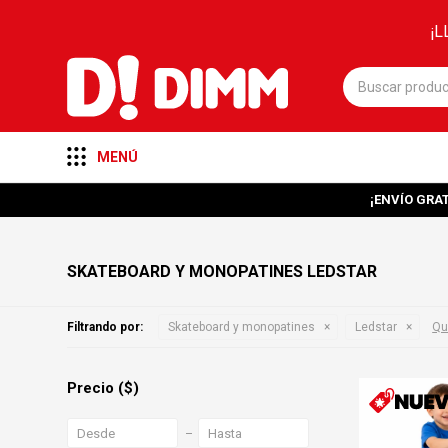
¡L
MENÚ
¡ENVÍO GRAT
SKATEBOARD Y MONOPATINES LEDSTAR
Filtrando por:
Skateboard y monopatines
Ledstar
Qui
Precio
($)