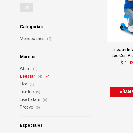
OK
Categorías
Monopatines
(4)
Tripatin Inf
Led Con Alt
Marcas
$
1.9
Atom
(1)
Ledstar
(4)
Like
(1)
Like Inc
(9)
Like Latam
(6)
Proove
(6)
Especiales