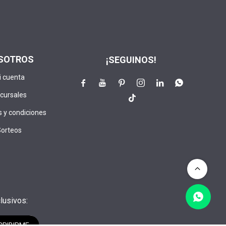
SOTROS
¡SEGUINOS!
i cuenta






cursales

 y condiciones
Sorteos
lusivos:
CRIBIRME