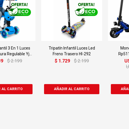
antil 3 En 1 Luces
Tripatín Infantil Luces Led
Mono
ura Regulable Yj-
Freno Trasero Hl-292
Rp51
310
5
39
$
2.199
$
1.729
$
2.199
U