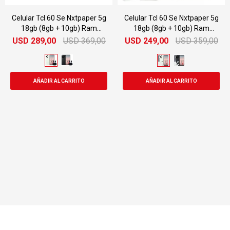
Celular Tcl 60 Se Nxtpaper 5g
Celular Tcl 60 Se Nxtpaper 5g
18gb (8gb + 10gb) Ram
18gb (8gb + 10gb) Ram
256gb + Regalo
256gb
USD
289,00
USD
369,00
USD
249,00
USD
359,00