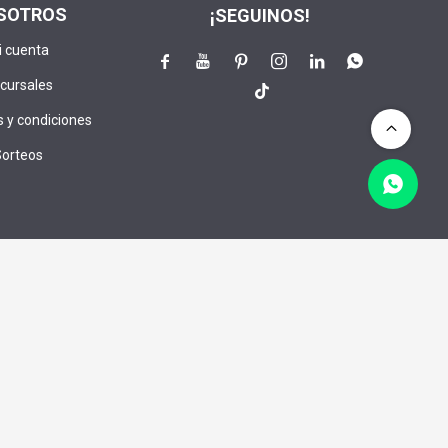
SOTROS
¡SEGUINOS!
i cuenta






cursales

 y condiciones
Sorteos
lusivos:
CRIBIRME