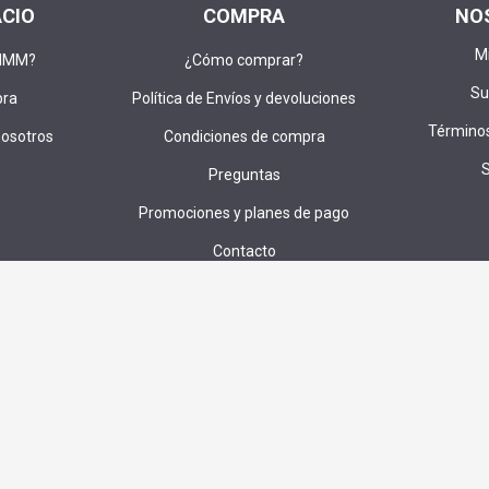
ACIO
COMPRA
NO
M
DIMM?
¿Cómo comprar?
Su
pra
Política de Envíos y devoluciones
Términos
nosotros
Condiciones de compra
Preguntas
Promociones y planes de pago
Contacto
u correo para recibir ofertas,cupones e invitaciones a sorteos exc
SUS