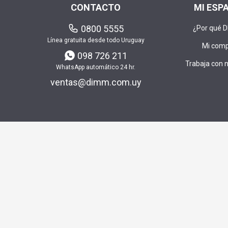
CONTACTO
MI ESP
0800 5555
¿Por qué 
Línea gratuita desde todo Uruguay
Mi com
098 726 211
Trabaja con 
WhatsApp automático 24 hr.
ventas@dimm.com.uy
Envía t