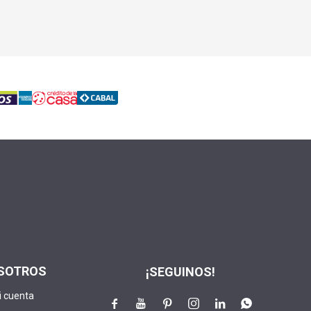
SOTROS
¡SEGUINOS!
i cuenta





