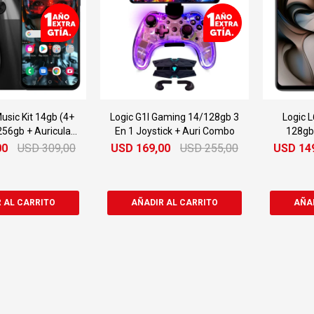
usic Kit 14gb (4+
Logic G1l Gaming 14/128gb 3
Logic 
56gb + Auricular
En 1 Joystick + Auri Combo
128gb 
onster
00
USD
309,00
USD
169,00
USD
255,00
USD
14