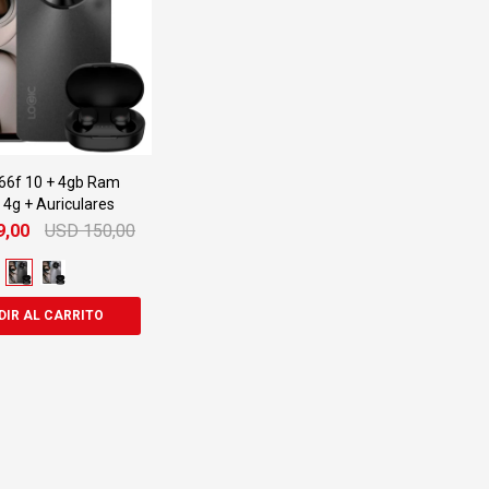
L66f 10 + 4gb Ram
4g + Auriculares
9,00
USD
150,00