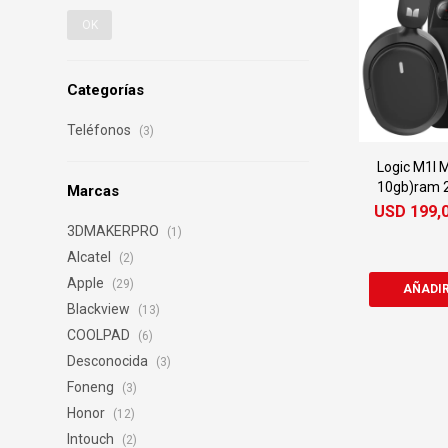
OK
Categorías
Teléfonos
(3)
Logic M1l M
10gb)ram 2
Marcas
M
USD
199,
3DMAKERPRO
(1)
Alcatel
(2)
Apple
(29)
Blackview
(13)
COOLPAD
(6)
Desconocida
(3)
Foneng
(3)
Honor
(12)
Intouch
(2)