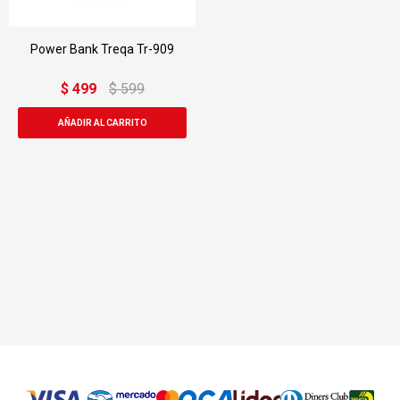
Power Bank Treqa Tr-909
$
499
$
599