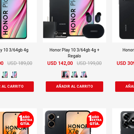
ay 10 3/64gb 4g
Honor Play 10 3/64gb 4g +
Honor
Regalo
00
USD
189,00
USD
142,00
USD
199,00
USD
30