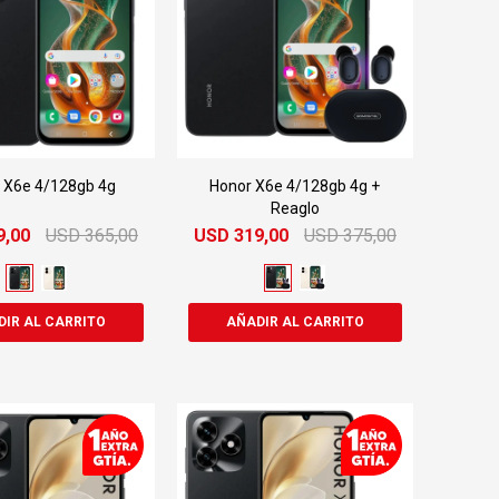
 X6e 4/128gb 4g
Honor X6e 4/128gb 4g +
Reaglo
9,00
USD
365,00
USD
319,00
USD
375,00