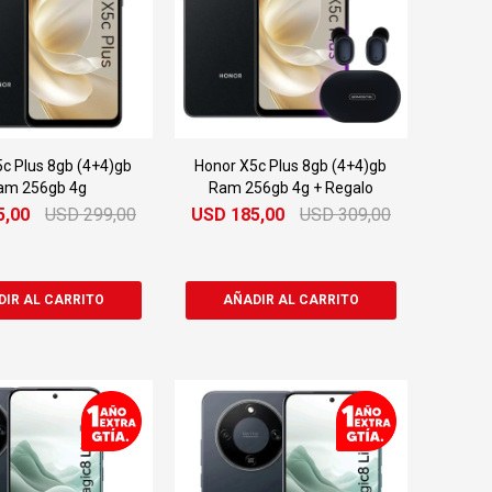
c Plus 8gb (4+4)gb
Honor X5c Plus 8gb (4+4)gb
am 256gb 4g
Ram 256gb 4g + Regalo
5,00
USD
299,00
USD
185,00
USD
309,00