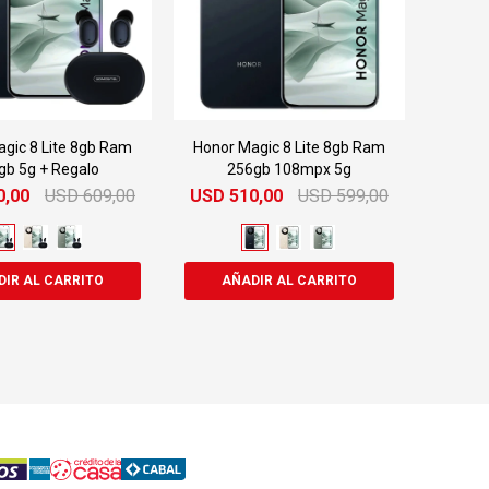
gic 8 Lite 8gb Ram
Honor Magic 8 Lite 8gb Ram
gb 5g + Regalo
256gb 108mpx 5g
0,00
USD
609,00
USD
510,00
USD
599,00