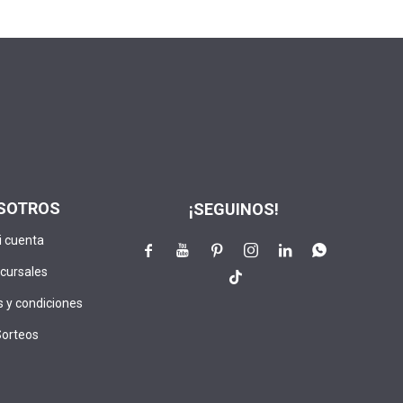
SOTROS
¡SEGUINOS!
i cuenta






cursales

 y condiciones
Sorteos