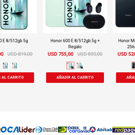
0 E 8/512gb 5g
Honor 600 E 8/512gb 5g +
Honor Ma
Regalo
256
00
USD
819,00
USD
755,00
USD
830,00
USD
52