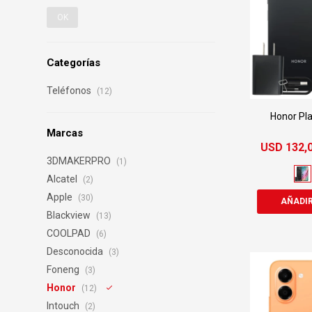
OK
Categorías
Teléfonos
(12)
Honor Pl
Marcas
USD
132,
3DMAKERPRO
(1)
Alcatel
(2)
Apple
(30)
Blackview
(13)
COOLPAD
(6)
Desconocida
(3)
Foneng
(3)
Honor
(12)
Intouch
(2)