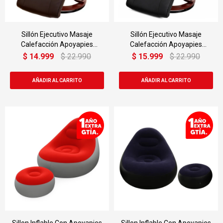
Sillón Ejecutivo Masaje
Sillón Ejecutivo Masaje
Calefacción Apoyapies
Calefacción Apoyapies
Cuerina
Cuerina
$
14.999
$
22.990
$
15.999
$
22.990