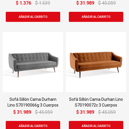
100b
Cuerpos
$
1.376
$
1.539
$
31.989
$
45.059
Sofá Sillón Cama Durham
Sofá Sillón Cama Durhan Lino
Lino S70190066g 3 Cuerpos
S70190072c 3 Cuerpos
$
31.989
$
45.059
$
31.989
$
45.059