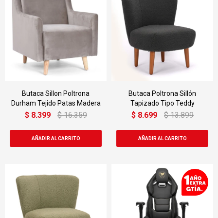
Butaca Sillon Poltrona
Butaca Poltrona Sillón
Durham Tejido Patas Madera
Tapizado Tipo Teddy
$
8.399
$
16.359
$
8.699
$
13.899