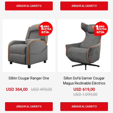
Sillón Cougar Ranger One
Sillon Sofá Gamer Cougar
Magus Reclinable Eléctrico
USD
364,00
USD
499,00
USD
619,00
USD
1.099,00