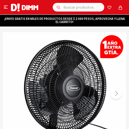

¡ENVÍO GRATIS EN MILES DE PRODUCTOS DESDE $ 2.000 PESOS, APROVECHÁ Y LLENÁ
EL CARRITO!