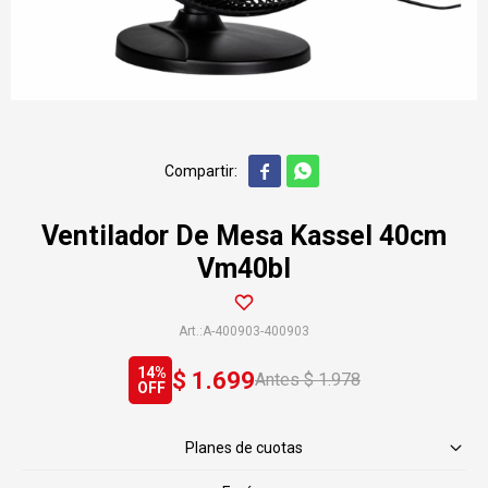


Ventilador De Mesa Kassel 40cm
Vm40bl
A-400903-400903
14
$
1.699
$
1.978
Planes de cuotas