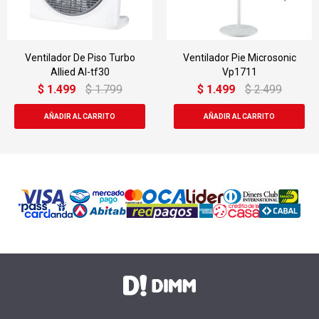
Ventilador De Piso Turbo
Ventilador Pie Microsonic
Allied Al-tf30
Vp1711
$
1.499
$
1.799
$
1.499
$
2.499