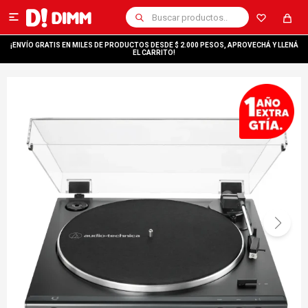

¡ENVÍO GRATIS EN MILES DE PRODUCTOS DESDE $ 2.000 PESOS, APROVECHÁ Y LLENÁ
EL CARRITO!