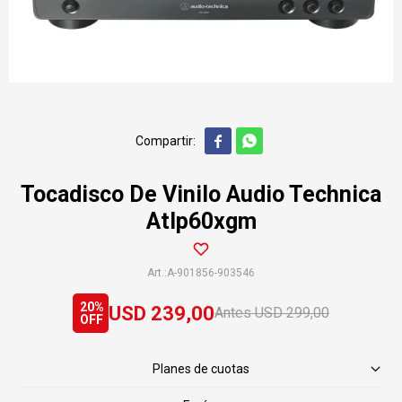


Tocadisco De Vinilo Audio Technica
Atlp60xgm
A-901856-903546
20
USD
239,00
USD
299,00
Planes de cuotas