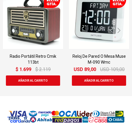
Radio Portátil Retro Cmik
Reloj De Pared O Mesa Muse
113bt
M-090 Wmc
$
1.699
$
2.119
USD
89,00
USD
109,00