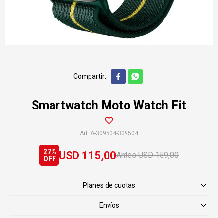


Smartwatch Moto Watch Fit
A-309504-309504
27
USD
115,00
USD
159,00
Planes de cuotas
Envíos