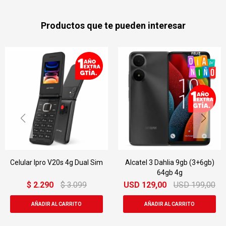
Productos que te pueden interesar
Celular Ipro V20s 4g Dual Sim
Alcatel 3 Dahlia 9gb (3+6gb)
64gb 4g
$
2.290
$
3.099
USD
129,00
USD
199,00