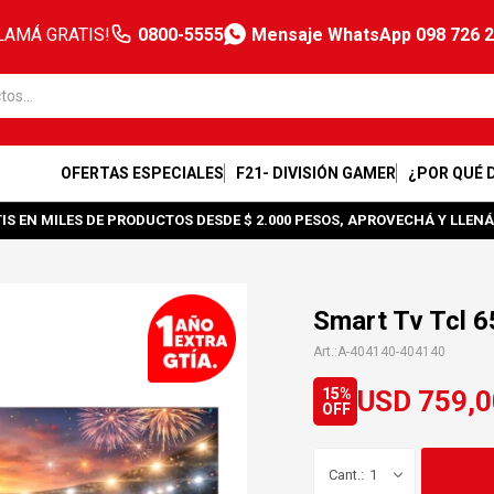
LAMÁ GRATIS!
0800-5555
Mensaje WhatsApp 098 726 
OFERTAS ESPECIALES
F21- DIVISIÓN GAMER
¿POR QUÉ 
IS EN MILES DE PRODUCTOS DESDE $ 2.000 PESOS, APROVECHÁ Y LLENÁ
Smart Tv Tcl 6
A-404140-404140
USD
759,0
15
1