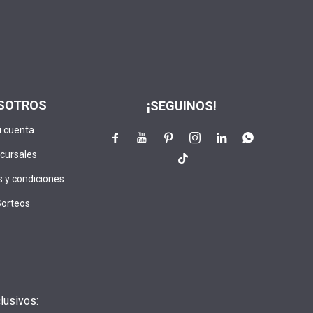
SOTROS
¡SEGUINOS!
i cuenta






cursales

 y condiciones
Sorteos
lusivos: