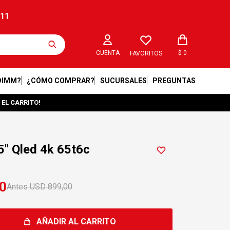
211
$
0
FAVORITOS
DIMM?
¿CÓMO COMPRAR?
SUCURSALES
PREGUNTAS
 EL CARRITO!
5" Qled 4k 65t6c
0
USD
899,00
AÑADIR AL CARRITO