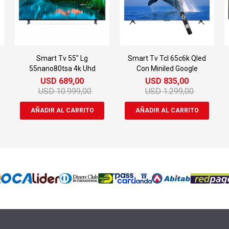
Smart Tv 55" Lg
Smart Tv Tcl 65c6k Qled
55nano80tsa 4k Uhd
Con Miniled Google
USD
689,00
USD
835,00
USD
10.999,00
USD
1.299,00