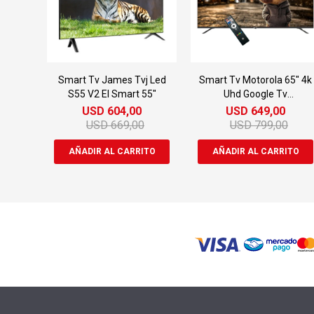
Smart Tv James Tvj Led
Smart Tv Motorola 65" 4k
S55 V2 El Smart 55"
Uhd Google Tv
Mot65ule11
USD
604,00
USD
649,00
USD
669,00
USD
799,00