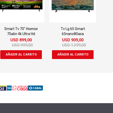
Smart Tv 70" Hsense
Tv Lg 65 Smart
70a6n 4k Ultra Hd
65nano80asa
USD
899,00
USD
909,00
USD
999,00
USD
1.299,00