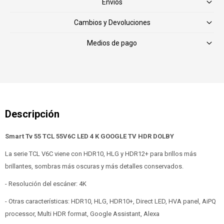
Envíos
Cambios y Devoluciones
Medios de pago
Smart Tv 55 TCL 55V6C LED 4 K GOOGLE TV HDR DOLBY
La serie TCL V6C viene con HDR10, HLG y HDR12+ para brillos más
brillantes, sombras más oscuras y más detalles conservados.
- Resolución del escáner: 4K
- Otras características: ‎HDR10, HLG, HDR10+, Direct LED, HVA panel, AiPQ
processor, Multi HDR format, Google Assistant, Alexa