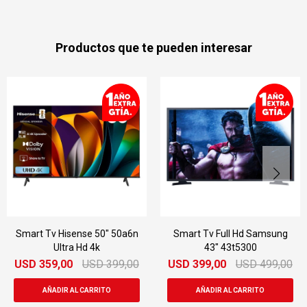
Productos que te pueden interesar
Smart Tv Hisense 50" 50a6n
Smart Tv Full Hd Samsung
Ultra Hd 4k
43" 43t5300
USD
359,00
USD
399,00
USD
399,00
USD
499,00