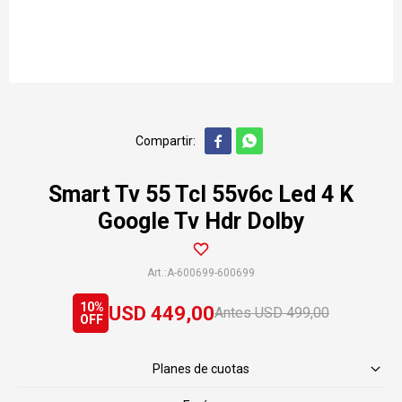


Smart Tv 55 Tcl 55v6c Led 4 K
Google Tv Hdr Dolby
A-600699-600699
10
USD
449,00
USD
499,00
Planes de cuotas