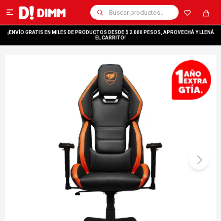

¡ENVÍO GRATIS EN MILES DE PRODUCTOS DESDE $ 2.000 PESOS, APROVECHÁ Y LLENÁ
EL CARRITO!