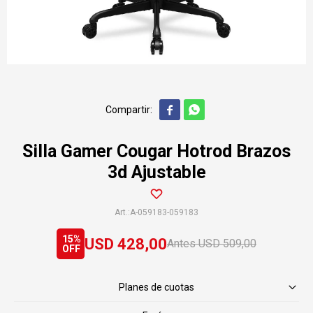


Silla Gamer Cougar Hotrod Brazos
3d Ajustable
A-059183-059183
15
USD
428,00
USD
509,00
Planes de cuotas