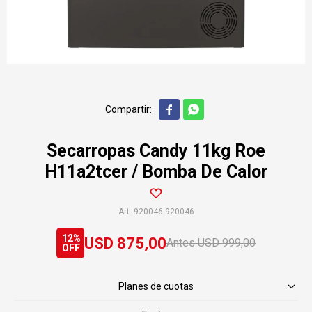


Secarropas Candy 11kg Roe
H11a2tcer / Bomba De Calor
920046-920046
12
USD
875,00
USD
999,00
Planes de cuotas