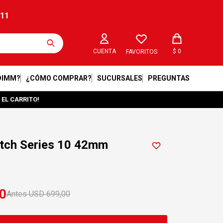
211
$
0
FAVORITOS
DIMM?
¿CÓMO COMPRAR?
SUCURSALES
PREGUNTAS
 EL CARRITO!
atch Series 10 42mm
0
USD
699,00