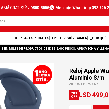
LAMÁ GRATIS!
0800-5555
Mensaje WhatsApp 098 726 
OFERTAS ESPECIALES
F21- DIVISIÓN GAMER
¿POR QUÉ 
IS EN MILES DE PRODUCTOS DESDE $ 2.000 PESOS, APROVECHÁ Y LLENÁ
Reloj Apple W
Aluminio S/m
A-021440-908475
USD
499,0
28