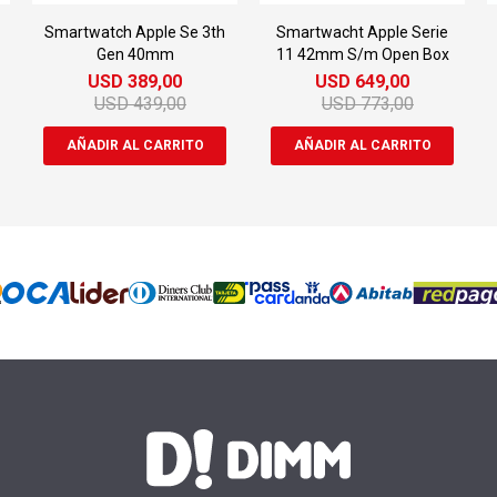
Smartwatch Apple Se 3th
Smartwacht Apple Serie
Gen 40mm
11 42mm S/m Open Box
USD
389,00
USD
649,00
USD
439,00
USD
773,00