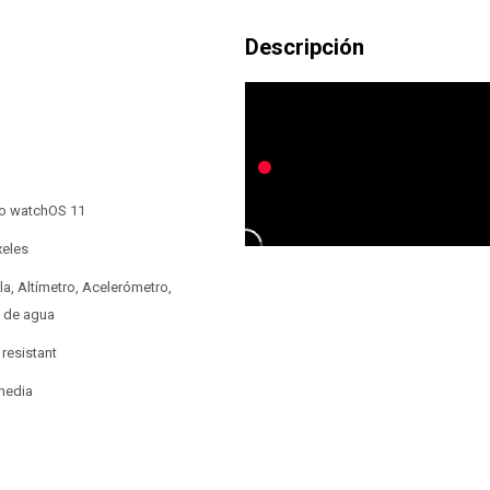
vo watchOS 11
xeles
la, Altímetro, Acelerómetro,
a de agua
 resistant
media