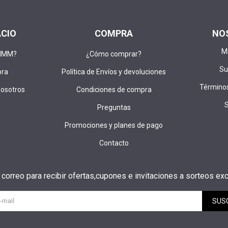
ACIO
COMPRA
NO
M
DIMM?
¿Cómo comprar?
Su
pra
Política de Envíos y devoluciones
Términos
nosotros
Condiciones de compra
Preguntas
Promociones y planes de pago
Contacto
u correo para recibir ofertas,cupones e invitaciones a sorteos exc
SUS