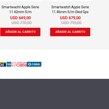
Smartwacht Apple Serie
Smartwatch Apple Serie
11 42mm S/m
11 46mm S/m Oled Gps
USD
649,00
USD
679,00
USD
770,00
USD
799,00