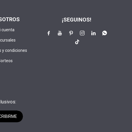
SOTROS
¡SEGUINOS!
i cuenta






cursales

 y condiciones
Sorteos
lusivos:
CRIBIRME