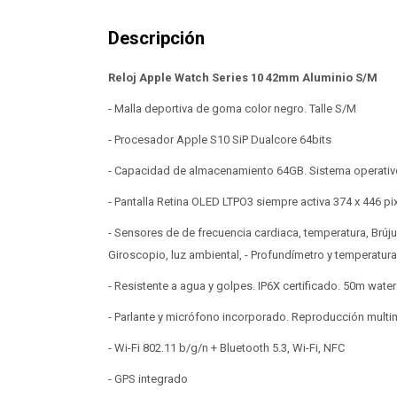
Reloj Apple Watch Series 10 42mm Aluminio S/M
- Malla deportiva de goma color negro. Talle S/M
- Procesador Apple S10 SiP Dualcore 64bits
- Capacidad de almacenamiento 64GB. Sistema operati
- Pantalla Retina OLED LTPO3 siempre activa 374 x 446 pi
- Sensores de de frecuencia cardiaca, temperatura, Brúju
Giroscopio, luz ambiental, - Profundímetro y temperatur
- Resistente a agua y golpes. IP6X certificado. 50m water
- Parlante y micrófono incorporado. Reproducción multi
- Wi-Fi 802.11 b/g/n + Bluetooth 5.3, Wi-Fi, NFC
- GPS integrado