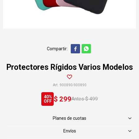


Protectores Rígidos Varios Modelos
900890-900890
40
$
299
$
499
Planes de cuotas
Envíos