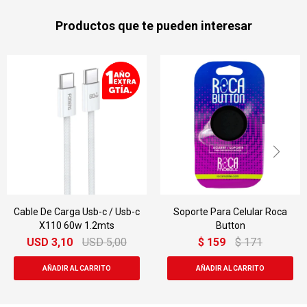
Productos que te pueden interesar
sb-c
Soporte Para Celular Roca
Cable De Datos De Car
Button
Rápida Foneng X-66 1 M
0
$
159
$
171
$
159
$
219