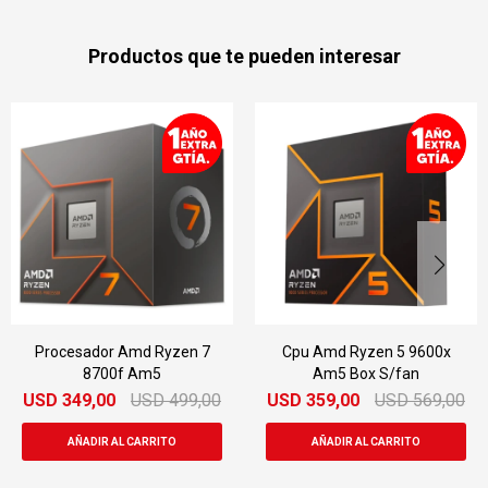
Productos que te pueden interesar
Procesador Amd Ryzen 7
Cpu Amd Ryzen 5 9600x
8700f Am5
Am5 Box S/fan
USD
349,00
USD
499,00
USD
359,00
USD
569,00