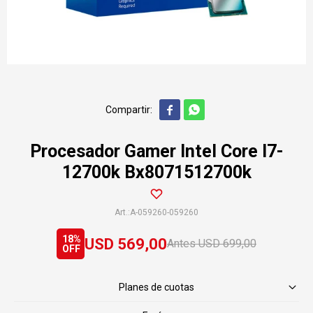


Procesador Gamer Intel Core I7-
12700k Bx8071512700k
A-059260-059260
18
USD
569,00
USD
699,00
Planes de cuotas