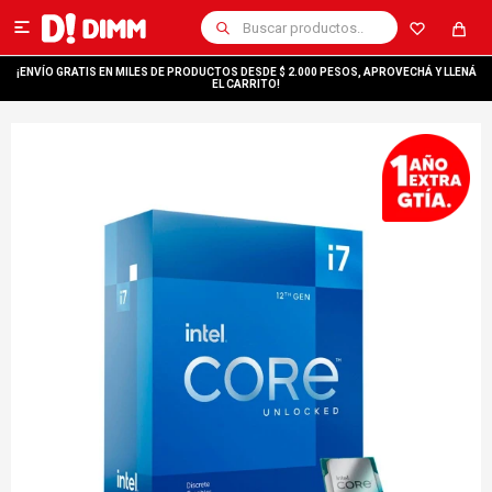

¡ENVÍO GRATIS EN MILES DE PRODUCTOS DESDE $ 2.000 PESOS, APROVECHÁ Y LLENÁ
EL CARRITO!