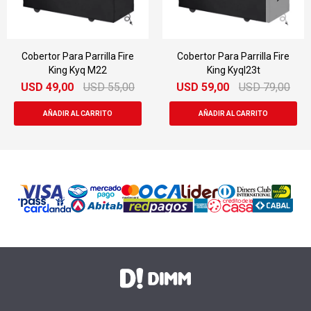
Cobertor Para Parrilla Fire
Horno Pizzero Accesorio
King Kyql23t
Para Barbacoas Char Broil
USD
59,00
USD
79,00
USD
189,00
USD
219,00