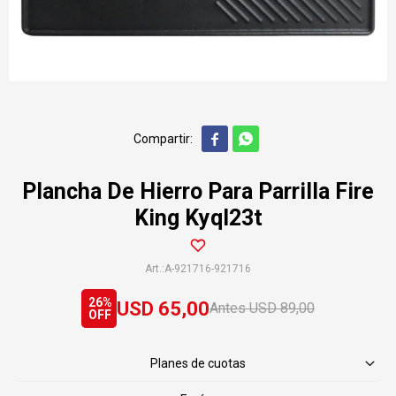


Plancha De Hierro Para Parrilla Fire
King Kyql23t
A-921716-921716
26
USD
65,00
USD
89,00
Planes de cuotas