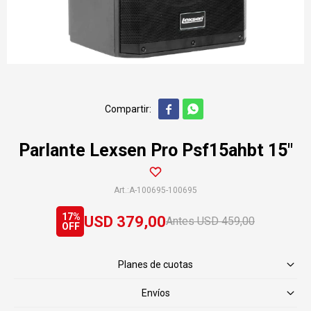


Parlante Lexsen Pro Psf15ahbt 15"
A-100695-100695
17
USD
379,00
USD
459,00
Planes de cuotas
Envíos