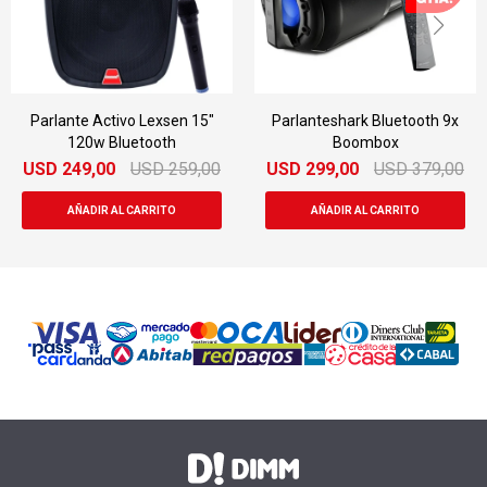
Parlante Activo Lexsen 15"
Parlanteshark Bluetooth 9x
120w Bluetooth
Boombox
USD
249,00
USD
259,00
USD
299,00
USD
379,00