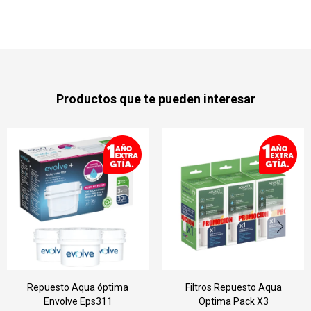
Productos que te pueden interesar
ptima
Filtros Repuesto Aqua
Jarra Liscia + Filtr
11
Optima Pack X3
30d Pj0615