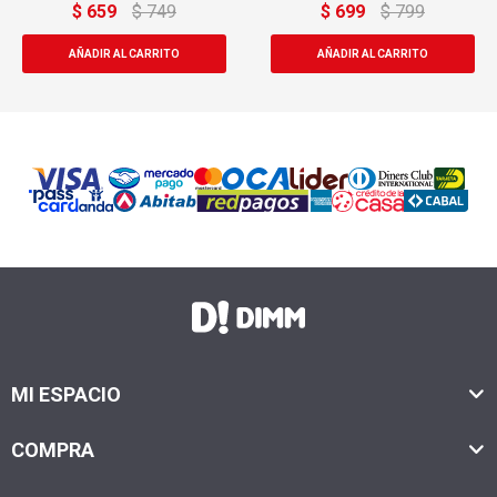
49
$
699
$
799
$
769
$
1.
MI ESPACIO
COMPRA