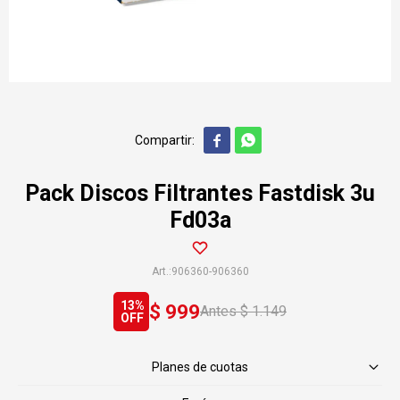


Pack Discos Filtrantes Fastdisk 3u
Fd03a
906360-906360
13
$
999
$
1.149
Planes de cuotas