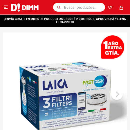

¡ENVÍO GRATIS EN MILES DE PRODUCTOS DESDE $ 2.000 PESOS, APROVECHÁ Y LLENÁ
EL CARRITO!