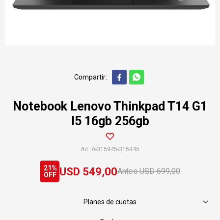


Notebook Lenovo Thinkpad T14 G1
I5 16gb 256gb
A-315945-315945
21
USD
549,00
USD
699,00
Planes de cuotas