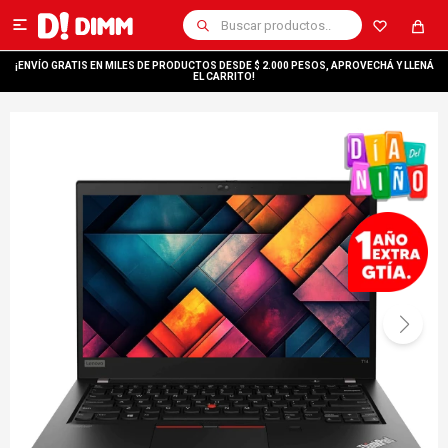

¡ENVÍO GRATIS EN MILES DE PRODUCTOS DESDE $ 2.000 PESOS, APROVECHÁ Y LLENÁ
EL CARRITO!