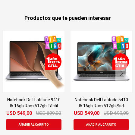
Productos que te pueden interesar
 Dell Latitude 9410
Notebook Dell Latitude 5410
Notebook
b Ram 512gb Táctil
I5 16gb Ram 512gb Ssd
I5 16g
9,00
USD
699,00
USD
549,00
USD
699,00
USD
54