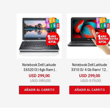
Notebook Dell Laitude
Notebook Dell Latitude
E6520 I3 | 4gb Ram |
3310 I3/ 4 Gb Ram/ 128
300gb
Gb Ssd Táctil
USD
299,00
USD
299,00
USD
389,00
USD
379,00