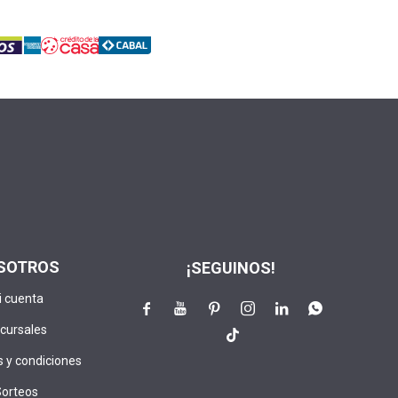
SOTROS
¡SEGUINOS!
i cuenta






cursales

 y condiciones
Sorteos