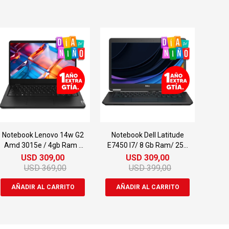
Notebook Lenovo 14w G2
Notebook Dell Latitude
Amd 3015e / 4gb Ram /
E7450 I7/ 8 Gb Ram/ 256
128gb
Gb Ssd
USD
309,00
USD
309,00
USD
369,00
USD
399,00