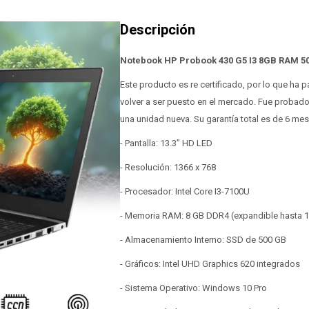
Notebook HP Probook 430 G5 I3 8GB RAM 5
Este producto es re certificado, por lo que ha
volver a ser puesto en el mercado. Fue probad
una unidad nueva. Su garantía total es de 6 me
- Pantalla: 13.3” HD LED
- Resolución: 1366 x 768
- Procesador: Intel Core I3-7100U
- Memoria RAM: 8 GB DDR4 (expandible hasta 
- Almacenamiento Interno: SSD de 500 GB
- Gráficos: Intel UHD Graphics 620 integrados
- Sistema Operativo: Windows 10 Pro