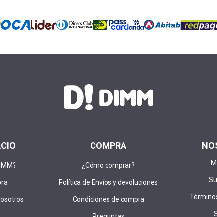
ACIO
COMPRA
NO
M
DIMM?
¿Cómo comprar?
Su
pra
Política de Envíos y devoluciones
Términos
nosotros
Condiciones de compra
Preguntas