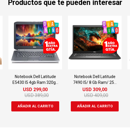
Productos que te pueden interesar
Notebook Dell Latitude
Notebook Dell Latitude
E5430 I5 4gb Ram 320gb
7490 I5/ 8 Gb Ram/ 256
14"
Gb Ssd
USD
299,00
USD
309,00
USD
389,00
USD
409,00