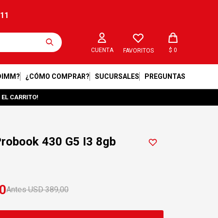
211
$
0
FAVORITOS
DIMM?
¿CÓMO COMPRAR?
SUCURSALES
PREGUNTAS
 EL CARRITO!
robook 430 G5 I3 8gb
0
USD
389,00