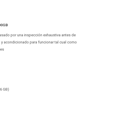
00GB
 pasado por una inspección exhaustiva antes de
o y acondicionado para funcionar tal cual como
ses
16 GB)