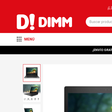
¡L
MENÚ
¡ENVÍO GRAT