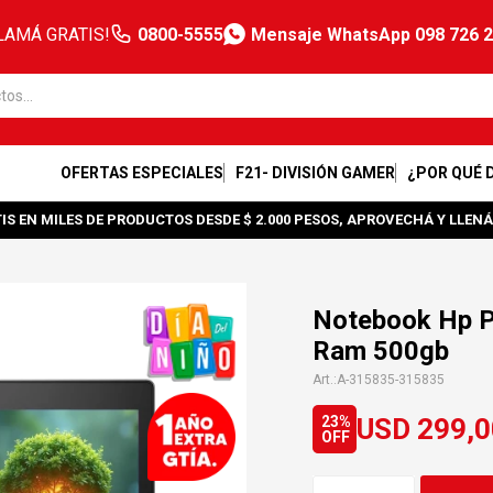
LAMÁ GRATIS!
0800-5555
Mensaje WhatsApp 098 726 
OFERTAS ESPECIALES
F21- DIVISIÓN GAMER
¿POR QUÉ 
IS EN MILES DE PRODUCTOS DESDE $ 2.000 PESOS, APROVECHÁ Y LLENÁ
Notebook Hp P
Ram 500gb
A-315835-315835
USD
299,0
23