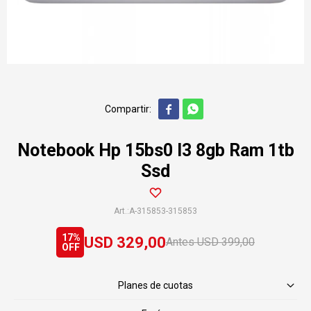


Notebook Hp 15bs0 I3 8gb Ram 1tb
Ssd
A-315853-315853
17
USD
329,00
USD
399,00
Planes de cuotas