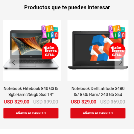
Productos que te pueden interesar
Notebook Dell Latitude 3480
Notebook Dell Latitude
I5/ 8 Gb Ram/ 240 Gb Ssd
E6540 I5 8gb Ram 320gb
15.6"
USD
329,00
USD
369,00
USD
329,00
USD
499,00