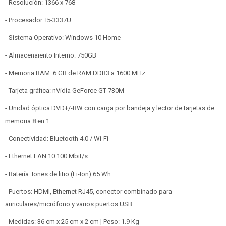
- Resolución: 1366 x 768
- Procesador: I5-3337U
- Sistema Operativo: Windows 10 Home
- Almacenaiento Interno: 750GB
- Memoria RAM: 6 GB de RAM DDR3 a 1600 MHz
- Tarjeta gráfica: nVidia GeForce GT 730M
- Unidad óptica DVD+/-RW con carga por bandeja y lector de tarjetas de
memoria 8 en 1
- Conectividad: Bluetooth 4.0 / Wi-Fi
- Ethernet LAN 10.100 Mbit/s
- Batería: Iones de litio (Li-Ion) 65 Wh
- Puertos: HDMI, Ethernet RJ45, conector combinado para
auriculares/micrófono y varios puertos USB
- Medidas: 36 cm x 25 cm x 2 cm | Peso: 1.9 Kg