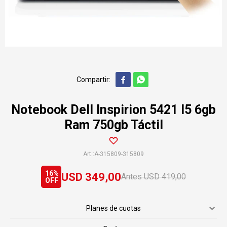


Notebook Dell Inspirion 5421 I5 6gb
Ram 750gb Táctil
A-315809-315809
16
USD
349,00
USD
419,00
Planes de cuotas