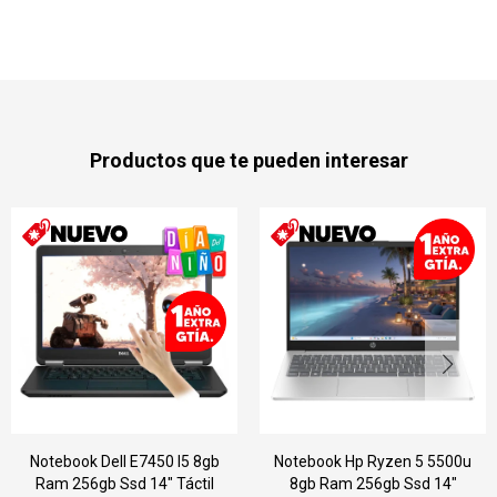
Productos que te pueden interesar
5 8gb
Notebook Hp Ryzen 5 5500u
Notebook Hp Pavilion Dv
ctil
8gb Ram 256gb Ssd 14"
8gb Ram | 500gb