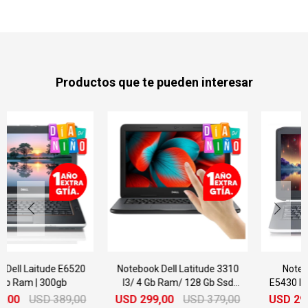
Productos que te pueden interesar
Notebook Dell Latitude 3310
Notebook Dell Latitude
I3/ 4 Gb Ram/ 128 Gb Ssd
E5430 I5 4gb Ram 320gb 14"
Táctil
USD
299,00
USD
379,00
USD
299,00
USD
389,00