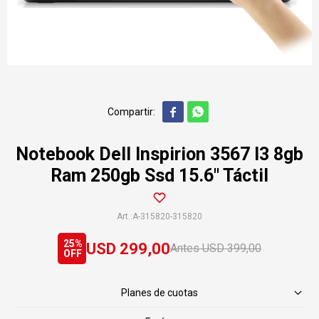


Notebook Dell Inspirion 3567 I3 8gb
Ram 250gb Ssd 15.6" Táctil
A-315820-315820
25
USD
299,00
USD
399,00
Planes de cuotas