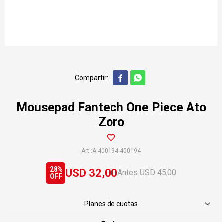


Mousepad Fantech One Piece Ato
Zoro
A-400194-400194
28
USD
32,00
USD
45,00
Planes de cuotas