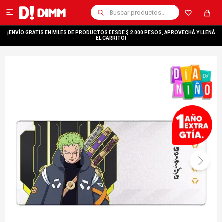

¡ENVÍO GRATIS EN MILES DE PRODUCTOS DESDE $ 2.000 PESOS, APROVECHÁ Y LLENÁ
EL CARRITO!