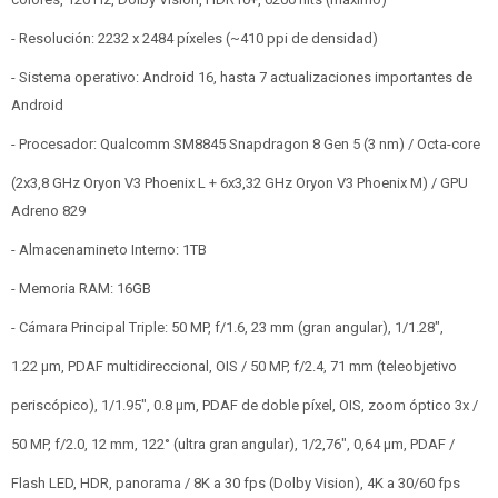
- Resolución: 2232 x 2484 píxeles (~410 ppi de densidad)
- Sistema operativo: Android 16, hasta 7 actualizaciones importantes de
Android
- Procesador: Qualcomm SM8845 Snapdragon 8 Gen 5 (3 nm) / Octa-core
(2x3,8 GHz Oryon V3 Phoenix L + 6x3,32 GHz Oryon V3 Phoenix M) / GPU
Adreno 829
- Almacenamineto Interno: 1TB
- Memoria RAM: 16GB
- Cámara Principal Triple: 50 MP, f/1.6, 23 mm (gran angular), 1/1.28",
1.22 µm, PDAF multidireccional, OIS / 50 MP, f/2.4, 71 mm (teleobjetivo
periscópico), 1/1.95", 0.8 µm, PDAF de doble píxel, OIS, zoom óptico 3x /
50 MP, f/2.0, 12 mm, 122° (ultra gran angular), 1/2,76", 0,64 µm, PDAF /
Flash LED, HDR, panorama / 8K a 30 fps (Dolby Vision), 4K a 30/60 fps