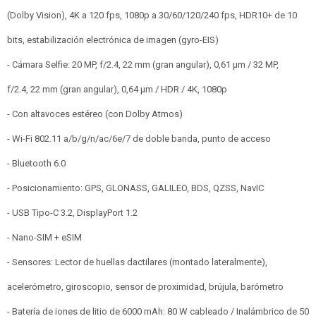
(Dolby Vision), 4K a 120 fps, 1080p a 30/60/120/240 fps, HDR10+ de 10
bits, estabilización electrónica de imagen (gyro-EIS)
- Cámara Selfie: 20 MP, f/2.4, 22 mm (gran angular), 0,61 µm / 32 MP,
f/2.4, 22 mm (gran angular), 0,64 µm / HDR / 4K, 1080p
- Con altavoces estéreo (con Dolby Atmos)
- Wi-Fi 802.11 a/b/g/n/ac/6e/7 de doble banda, punto de acceso
- Bluetooth 6.0
- Posicionamiento: GPS, GLONASS, GALILEO, BDS, QZSS, NavIC
- USB Tipo-C 3.2, DisplayPort 1.2
- Nano-SIM + eSIM
- Sensores: Lector de huellas dactilares (montado lateralmente),
acelerómetro, giroscopio, sensor de proximidad, brújula, barómetro
- Batería de iones de litio de 6000 mAh: 80 W cableado / Inalámbrico de 50