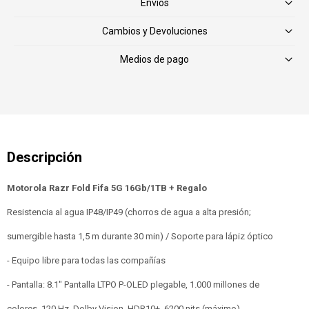
Envíos
Cambios y Devoluciones
Medios de pago
Motorola Razr Fold Fifa 5G 16Gb/1TB + Regalo
Resistencia al agua IP48/IP49 (chorros de agua a alta presión;
sumergible hasta 1,5 m durante 30 min) / Soporte para lápiz óptico
- Equipo libre para todas las compañías
- Pantalla: 8.1" Pantalla LTPO P-OLED plegable, 1.000 millones de
colores, 120 Hz, Dolby Vision, HDR10+, 6200 nits (máximo)