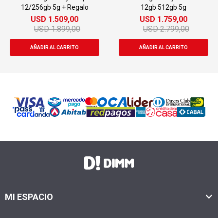
6gb 5g + Regalo
12gb 512gb 5g
SD
1.509,00
USD
1.759,00
U
USD
1.899,00
USD
2.799,00
MI ESPACIO