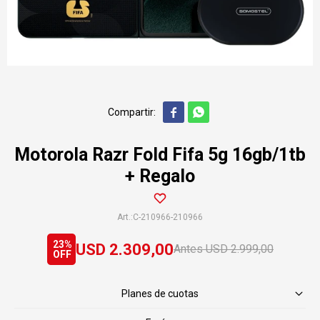


Motorola Razr Fold Fifa 5g 16gb/1tb
+ Regalo
C-210966-210966
23
USD
2.309,00
USD
2.999,00
Planes de cuotas