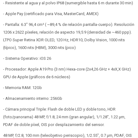
- Resistente al agua y al polvo IP68 (sumergible hasta 6 m durante 30 min)
- Apple Pay (certificado para Visa, MasterCard, AMEX)
- Pantalla: 6.3" 96,4 cm² ( ~89,4 % de relación pantalla-cuerpo). Resolución
1206 x 2622 píxeles, relación de aspecto 19,5:9 (densidad de ~460 ppp).
LTPO Super Retina XDR OLED, 120 Hz, HDR10, Dolby Vision, 1000 nits
(típico), 1600 nits (HBM), 3000 nits (pico)
- Sistema Operativo: iOS 26
- Procesador: Apple A19 Pro (3 nm) Hexa-core (2x4,26 GHz + 4xX,X GHz)
GPU de Apple (gráficos de 6 núcleos)
- Memoria RAM: 12Gb
- Almacenamiento interno: 256Gb
- Cámara principal Triple: Flash de doble LED y doble tono, HDR
(foto/panorama) 48 MP, f/1.8, 24 mm (gran angular), 1/1.28", 1.22 µm,
PDAF de doble píxel, OIS por desplazamiento del sensor.
48 MP, f/2.8, 100 mm (teleobjetivo periscopio), 1/2.55", 0.7 µm, PDAF, OIS