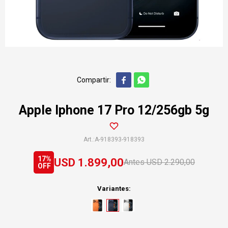


Apple Iphone 17 Pro 12/256gb 5g
A-918393-918393
17
USD
1.899,00
USD
2.290,00
Variantes: