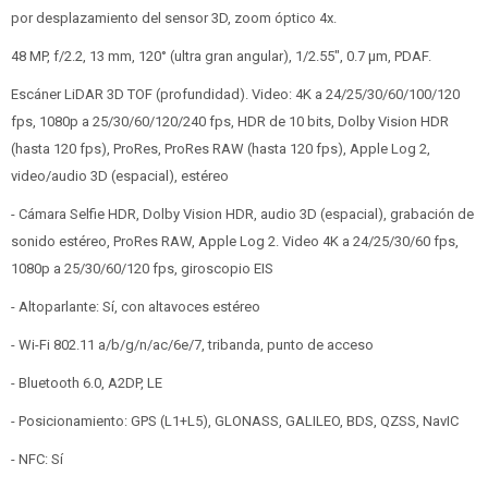
por desplazamiento del sensor 3D, zoom óptico 4x.
48 MP, f/2.2, 13 mm, 120° (ultra gran angular), 1/2.55", 0.7 µm, PDAF.
Escáner LiDAR 3D TOF (profundidad). Video: 4K a 24/25/30/60/100/120
fps, 1080p a 25/30/60/120/240 fps, HDR de 10 bits, Dolby Vision HDR
(hasta 120 fps), ProRes, ProRes RAW (hasta 120 fps), Apple Log 2,
video/audio 3D (espacial), estéreo
- Cámara Selfie HDR, Dolby Vision HDR, audio 3D (espacial), grabación de
sonido estéreo, ProRes RAW, Apple Log 2. Video 4K a 24/25/30/60 fps,
1080p a 25/30/60/120 fps, giroscopio EIS
- Altoparlante: Sí, con altavoces estéreo
- Wi-Fi 802.11 a/b/g/n/ac/6e/7, tribanda, punto de acceso
- Bluetooth 6.0, A2DP, LE
- Posicionamiento: GPS (L1+L5), GLONASS, GALILEO, BDS, QZSS, NavIC
- NFC: Sí