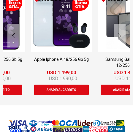
Apple Iphone Air 8/256 Gb 5g
Samsung Galaxy Z Flip 8
12/256gb 5g
USD
1.499,00
USD
1.499,00
USD
1.990,00
USD
1.899,00