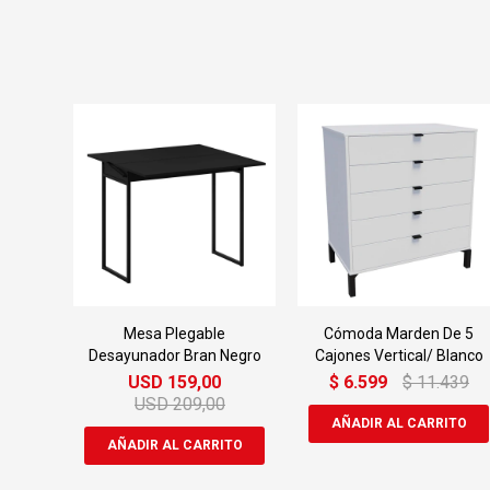
Mesa Plegable
Cómoda Marden De 5
Desayunador Bran Negro
Cajones Vertical/ Blanco
USD
159,00
$
6.599
$
11.439
USD
209,00