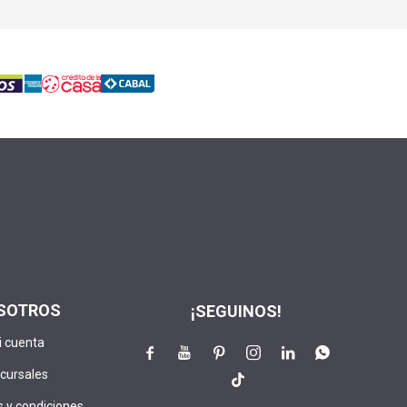
SOTROS
¡SEGUINOS!
i cuenta






cursales

 y condiciones