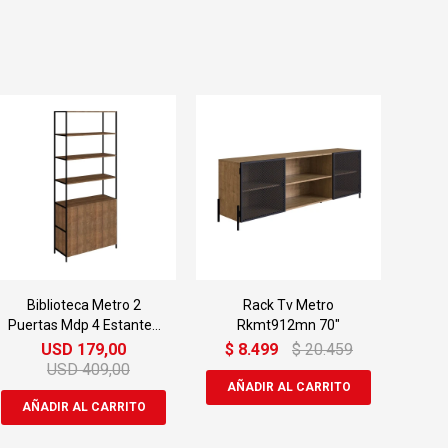
Biblioteca Metro 2
Rack Tv Metro
Puertas Mdp 4 Estantes
Rkmt912mn 70"
Blm2p805mn
USD
179,00
$
8.499
$
20.459
USD
409,00