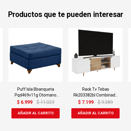
Productos que te pueden interesar
Puff Isla Bbanqueta
Rack Tv Tebas
Pqd469v11g Otomano
Rk203382bl Combinado
Qatar
75
$
6.999
$
11.029
$
7.199
$
9.389