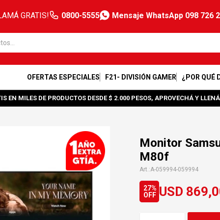
LAMÁ GRATIS!
0800-5555
Mensaje WhatsApp 098 726 
OFERTAS ESPECIALES
F21- DIVISIÓN GAMER
¿POR QUÉ 
IS EN MILES DE PRODUCTOS DESDE $ 2.000 PESOS, APROVECHÁ Y LLENÁ
Monitor Samsu
M80f
A-059994-059994
USD
869,0
27