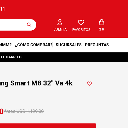
211
$
0
FAVORITOS
DIMM?
¿CÓMO COMPRAR?
SUCURSALES
PREGUNTAS
 EL CARRITO!
ng Smart M8 32" Va 4k
0
USD
1.199,00