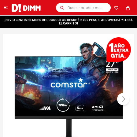

¡ENVÍO GRATIS EN MILES DE PRODUCTOS DESDE $ 2.000 PESOS, APROVECHÁ Y LLENÁ
EL CARRITO!