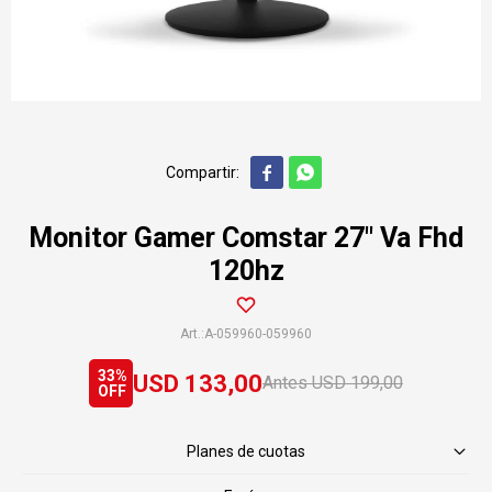


Monitor Gamer Comstar 27" Va Fhd
120hz
A-059960-059960
33
USD
133,00
USD
199,00
Planes de cuotas