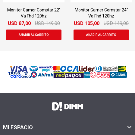
Monitor Gamer Comstar 24"
Monitor Led Xiaomi 21.5" Fhd
Va Fhd 120hz
75hz
USD
105,00
USD
149,00
USD
108,00
USD
129,00
MI ESPACIO