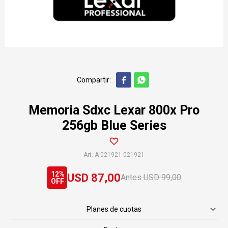


Memoria Sdxc Lexar 800x Pro
256gb Blue Series
A-021921-021921
12
USD
87,00
USD
99,00
Planes de cuotas