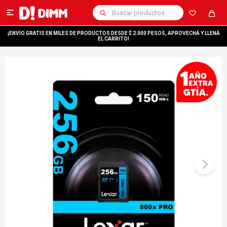

¡ENVÍO GRATIS EN MILES DE PRODUCTOS DESDE $ 2.000 PESOS, APROVECHÁ Y LLENÁ
EL CARRITO!