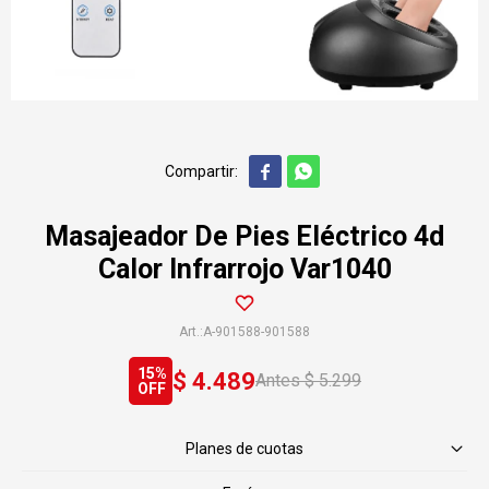


Masajeador De Pies Eléctrico 4d
Calor Infrarrojo Var1040
A-901588-901588
15
$
4.489
$
5.299
Planes de cuotas