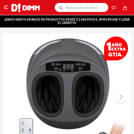

¡ENVÍO GRATIS EN MILES DE PRODUCTOS DESDE $ 2.000 PESOS, APROVECHÁ Y LLENÁ
EL CARRITO!