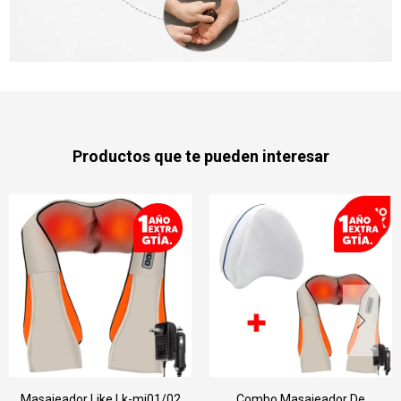
Productos que te pueden interesar
1/02
Combo Masajeador De
Pack Masajeador Eléctr