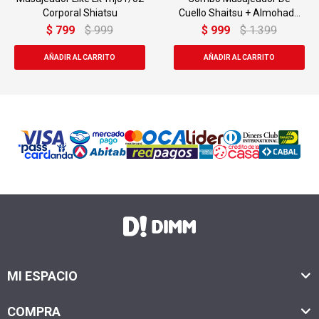
Cuello Shaitsu + Almohada
Shiatsu + Masajeador 
Piernas
Almohada
$
999
$
1.399
$
1.279
$
1.499
MI ESPACIO
COMPRA