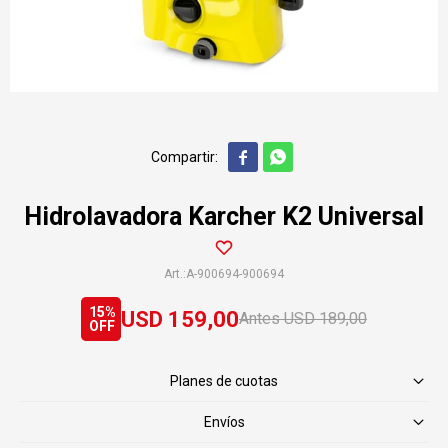


Hidrolavadora Karcher K2 Universal
A-900694-900694
15
USD
159,00
USD
189,00
Planes de cuotas
Envíos