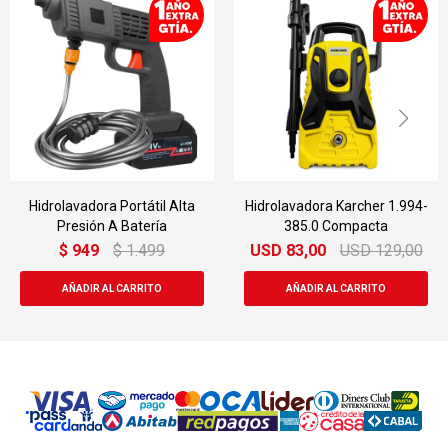
Hidrolavadora Portátil Alta
Hidrolavadora Karcher 1.994-
Presión A Batería
385.0 Compacta
$
949
$
1.499
USD
83,00
USD
129,00