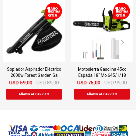
co
Motosierra Gasolina 45cc
Motosierra A Gasolina D
Espada 18" Mo 645/1/18
58cc Forest & Garden Espa
20" Mo 758/20
0
USD
75,00
USD
99,00
USD
94,00
USD
199,0