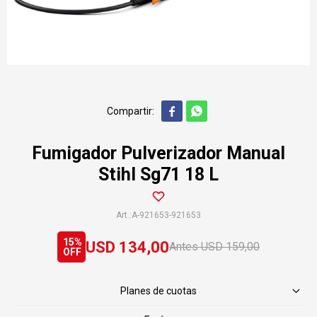


Fumigador Pulverizador Manual
Stihl Sg71 18 L
A-921653-921653
15
USD
134,00
USD
159,00
Planes de cuotas