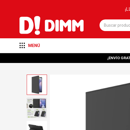
¡L
MENÚ
¡ENVÍO GRAT