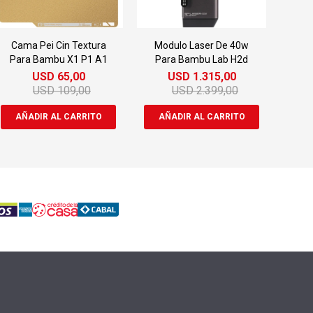
Cama Pei Cin Textura
Modulo Laser De 40w
Para Bambu X1 P1 A1
Para Bambu Lab H2d
USD
65,00
USD
1.315,00
USD
109,00
USD
2.399,00