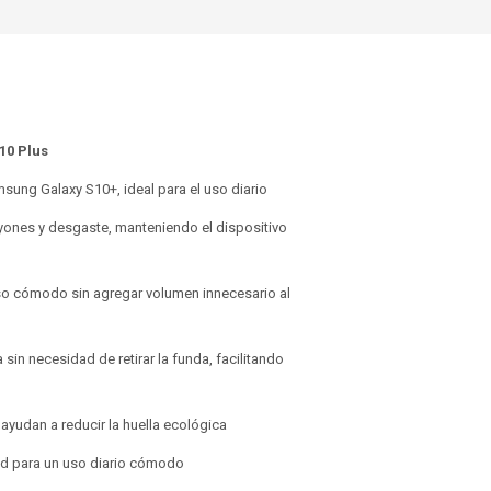
10 Plus
msung Galaxy S10+, ideal para el uso diario
yones y desgaste, manteniendo el dispositivo
so cómodo sin agregar volumen innecesario al
sin necesidad de retirar la funda, facilitando
yudan a reducir la huella ecológica
edad para un uso diario cómodo