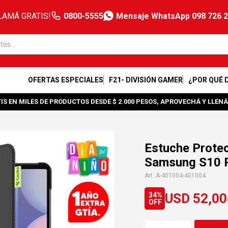
LAMÁ GRATIS!
0800-5555
Mensaje WhatsApp 098 726 
OFERTAS ESPECIALES
F21- DIVISIÓN GAMER
¿POR QUÉ 
IS EN MILES DE PRODUCTOS DESDE $ 2.000 PESOS, APROVECHÁ Y LLENÁ
Estuche Protec
Samsung S10 
A-401004-401004
USD
52,00
34