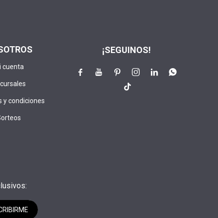
SOTROS
¡SEGUINOS!
i cuenta






cursales

 y condiciones
Sorteos
lusivos:
CRIBIRME