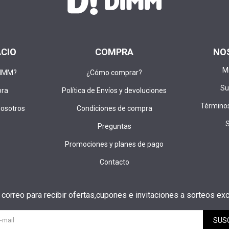
ACIO
COMPRA
NO
M
DIMM?
¿Cómo comprar?
Su
pra
Política de Envíos y devoluciones
Términos
nosotros
Condiciones de compra
Preguntas
Promociones y planes de pago
Contacto
u correo para recibir ofertas,cupones e invitaciones a sorteos exc
SUS