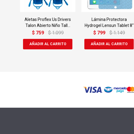
Aletas Proflex Us Drivers
Lámina Protectora
Talon Abierto Niño Talle
Hydrogel Lensun Tablet 8"
Md
$
759
$
1.099
$
799
$
1.149