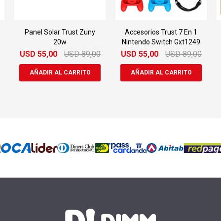
Panel Solar Trust Zuny
Accesorios Trust 7 En 1
20w
Nintendo Switch Gxt1249
USD
55,00
USD
89,00
USD
55,00
USD
89,00