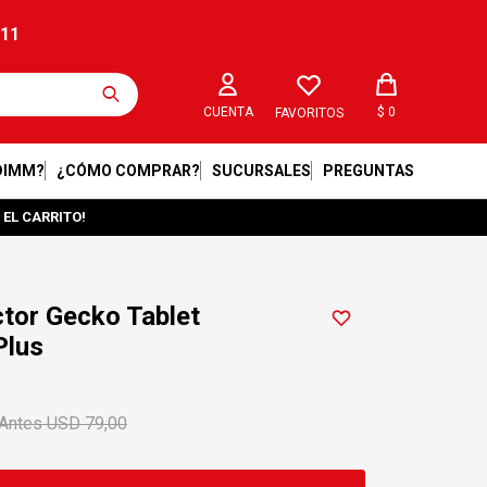
211
$
0
FAVORITOS
DIMM?
¿CÓMO COMPRAR?
SUCURSALES
PREGUNTAS
 EL CARRITO!
tor Gecko Tablet
Plus
USD
79,00