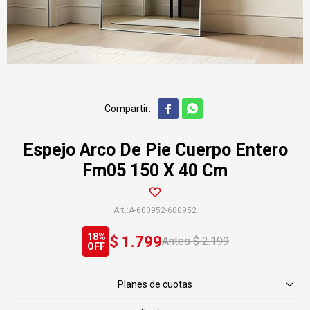


Espejo Arco De Pie Cuerpo Entero
Fm05 150 X 40 Cm
A-600952-600952
18
$
1.799
$
2.199
Planes de cuotas