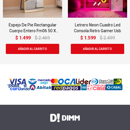
Letrero Neon Cuadro Led
Letrero Neon Cuadro Led
Consola Retro Gamer Usb
Gamer Joystick Retro Usb
$
1.599
$
2.499
$
1.649
$
2.499