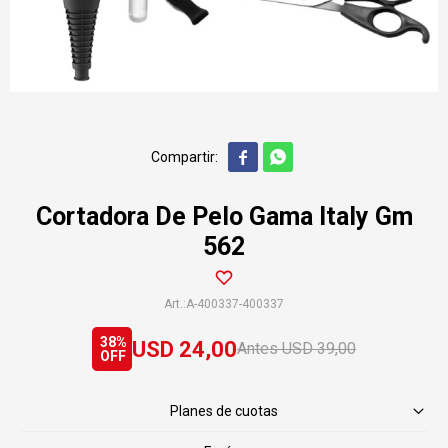


Cortadora De Pelo Gama Italy Gm
562
A-400337-400337
38
USD
24,00
USD
39,00
Planes de cuotas