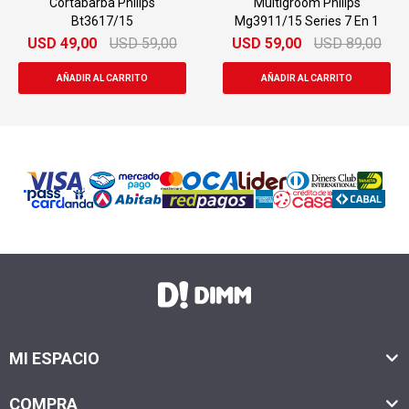
Cortabarba Philips
Multigroom Philips
Bt3617/15
Mg3911/15 Series 7 En 1
USD
49,00
USD
59,00
USD
59,00
USD
89,00
MI ESPACIO
COMPRA